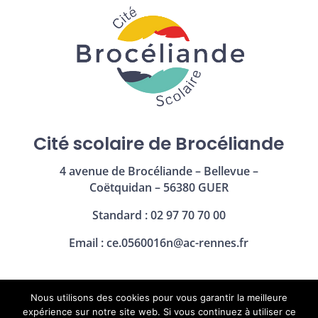
Cité scolaire de Brocéliande
4 avenue de Brocéliande – Bellevue –
Coëtquidan – 56380 GUER
Standard : 02 97 70 70 00
Email :
ce.0560016n@ac-rennes.fr
Nous utilisons des cookies pour vous garantir la meilleure
Mentions légales
|
Politique de confidentialité
expérience sur notre site web. Si vous continuez à utiliser ce