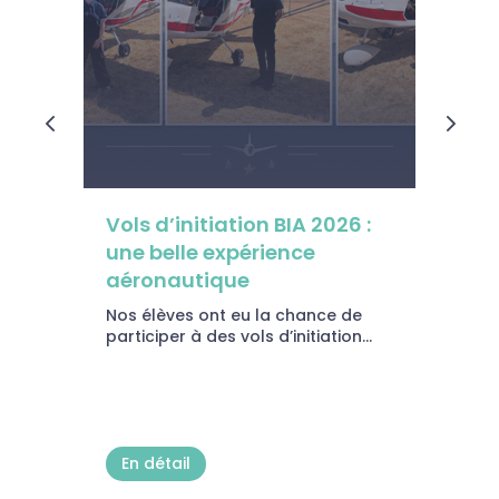
Vols d’initiation BIA 2026 :
A
une belle expérience
j
aéronautique
Fr
c
Nos élèves ont eu la chance de
tr
participer à des vols d’initiation...
En détail