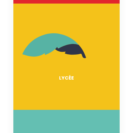
COLLÈGE
En détail
LYCÉE