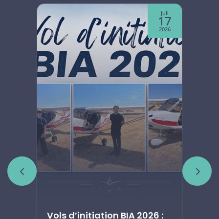
Juin
Juil
07
17
2026
2026
Vols d’initiation BIA 2026 :
Ar