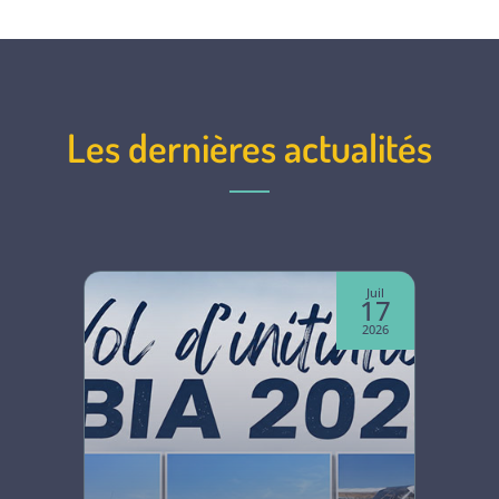
Les dernières actualités
Juin
Juil
07
17
2026
2026