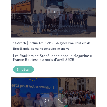
Les Routiers de Brocéliande dans le
Magazine « France Routes» du mois d’avril
2026
|
,
,
,
14 Avr 26
Actualités
CAP CRM
Lycée Pro
Routiers de
,
Brocéliande
semaine conduite intensive
Les Routiers de Brocéliande dans le Magazine «
France Routes» du mois d’avril 2026
En détail