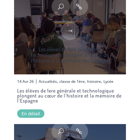
Les élèves de 1ere générale et
technologique plongent au cœur de
l’histoire et la mémoire de l’Espagne
|
,
,
,
14 Avr 26
Actualités
classe de 1ère
histoire
Lycée
Les élèves de 1ere générale et technologique
plongent au cœur de l’histoire et la mémoire de
l’Espagne
En détail