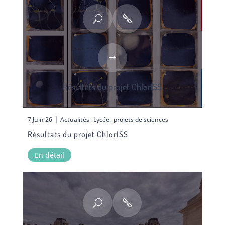
Résultats du projet ChlorISS
|
,
,
7 Juin 26
Actualités
Lycée
projets de sciences
Résultats du projet ChlorISS
En détail