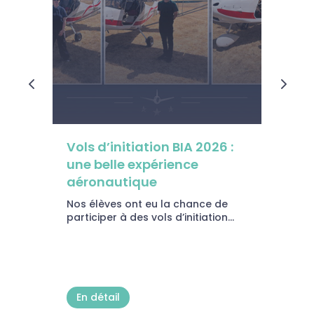
Vols d’initiation BIA 2026 :
A
une belle expérience
j
aéronautique
Fr
c
Nos élèves ont eu la chance de
tr
participer à des vols d’initiation...
En détail