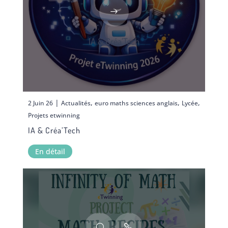
IA & Créa’Tech
|
,
,
,
2 Juin 26
Actualités
euro maths sciences anglais
Lycée
Projets etwinning
IA & Créa’Tech
En détail