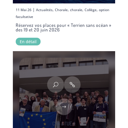
|
,
,
,
,
11 Mai 26
Actualités
Chorale
chorale
Collège
option
facultative
Réservez vos places pour « Terrien sans océan »
des 19 et 20 juin 2026
En détail
Cap à l’UEst