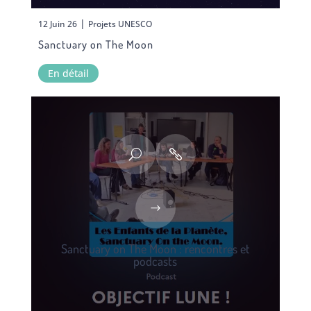
|
12 Juin 26
Projets UNESCO
Sanctuary on The Moon
En détail
Sanctuary on The Moon : rencontres et
podcasts