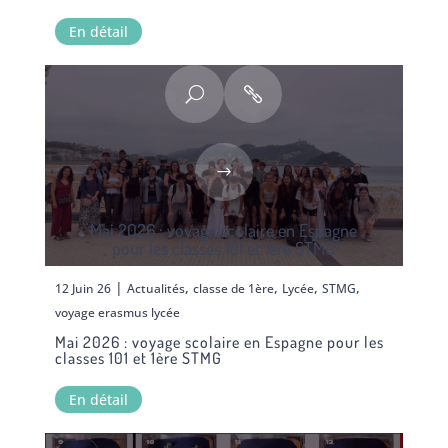
En détail
Mai 2026 : voyage scolaire en Espagne
pour les classes 101 et 1ère STMG
|
,
,
,
,
12 Juin 26
Actualités
classe de 1ère
Lycée
STMG
voyage erasmus lycée
Mai 2026 : voyage scolaire en Espagne pour les
classes 101 et 1ère STMG
En détail