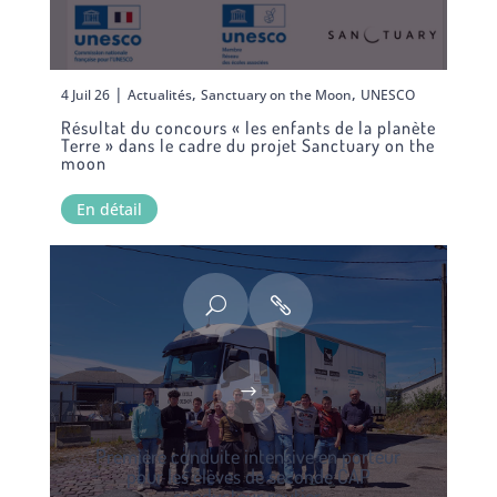
|
,
,
4 Juil 26
Actualités
Sanctuary on the Moon
UNESCO
Résultat du concours « les enfants de la planète
Terre » dans le cadre du projet Sanctuary on the
moon
En détail
Première conduite intensive en porteur
pour les élèves de seconde CAP
conducteur routier.