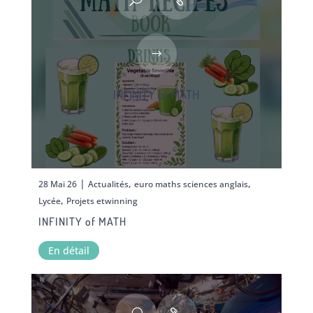
INFINITY of MATH
|
,
,
28 Mai 26
Actualités
euro maths sciences anglais
,
Lycée
Projets etwinning
INFINITY of MATH
En détail