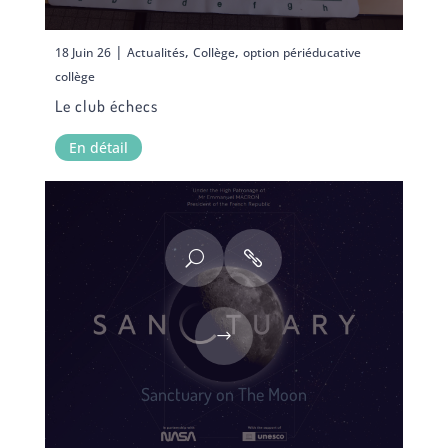
|
,
,
18 Juin 26
Actualités
Collège
option périéducative
collège
Le club échecs
En détail
Sanctuary on The Moon