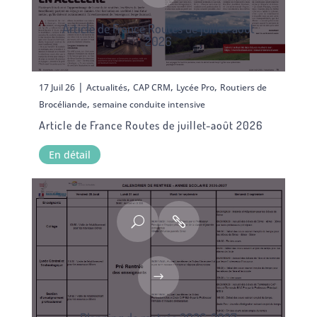
Article de France Routes de juillet-août
2026
|
,
,
,
17 Juil 26
Actualités
CAP CRM
Lycée Pro
Routiers de
,
Brocéliande
semaine conduite intensive
Article de France Routes de juillet-août 2026
En détail