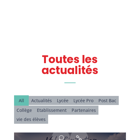
Toutes les
actualités
All
Actualités
Lycée
Lycée Pro
Post Bac
Collège
Etablissement
Partenaires
vie des élèves