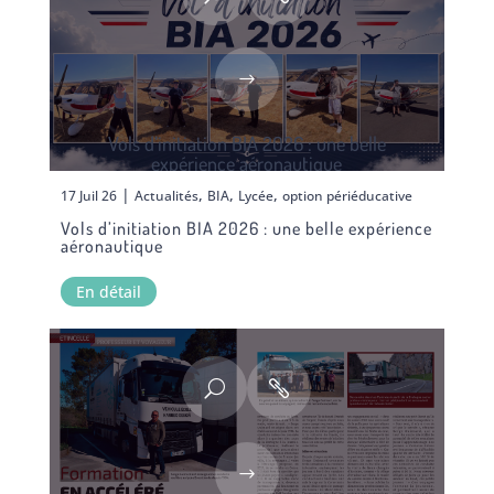
Vols d’initiation BIA 2026 : une belle
expérience aéronautique
|
,
,
,
17 Juil 26
Actualités
BIA
Lycée
option périéducative
Vols d’initiation BIA 2026 : une belle expérience
aéronautique
En détail