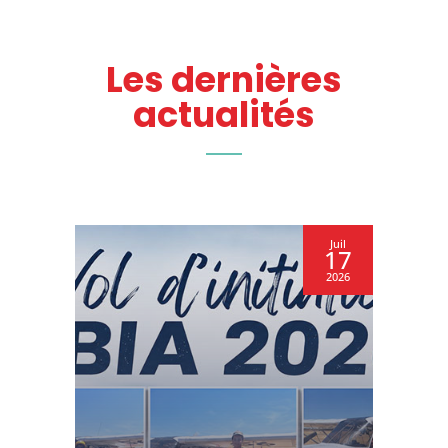
Les dernières
actualités
in
Juil
8
17
26
2026