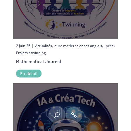
Mathematical Journal
|
,
,
,
2 Juin 26
Actualités
euro maths sciences anglais
Lycée
Projets etwinning
Mathematical Journal
En détail