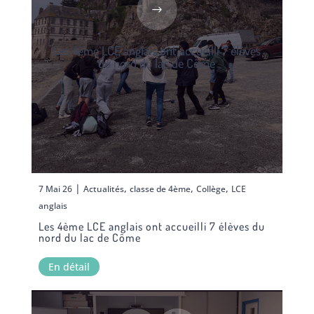
Les 4ème LCE anglais ont accueilli 7 élèves
du nord du lac de Côme
|
,
,
,
7 Mai 26
Actualités
classe de 4ème
Collège
LCE
anglais
Les 4ème LCE anglais ont accueilli 7 élèves du
nord du lac de Côme
En détail