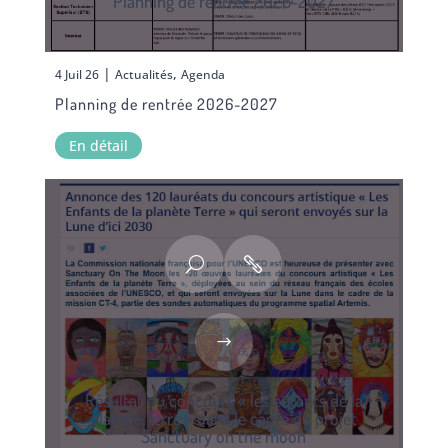
Planning de rentrée 2026-2027
|
,
4 Juil 26
Actualités
Agenda
Planning de rentrée 2026-2027
En détail
Résultat du concours « les enfants de la
planète Terre » dans le cadre du projet
Sanctuary on the moon