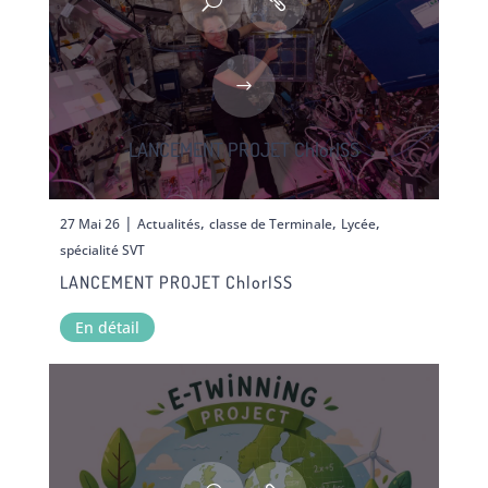
LANCEMENT PROJET ChlorISS
|
,
,
,
27 Mai 26
Actualités
classe de Terminale
Lycée
spécialité SVT
LANCEMENT PROJET ChlorISS
En détail