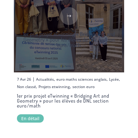
1er prix projet eTwinning « Bridging Art and
Geometry » pour les élèves de DNL section
euro/math
|
,
,
,
7 Avr 26
Actualités
euro maths sciences anglais
Lycée
,
,
Non classé
Projets etwinning
section euro
1er prix projet eTwinning « Bridging Art and
Geometry » pour les élèves de DNL section
euro/math
En détail