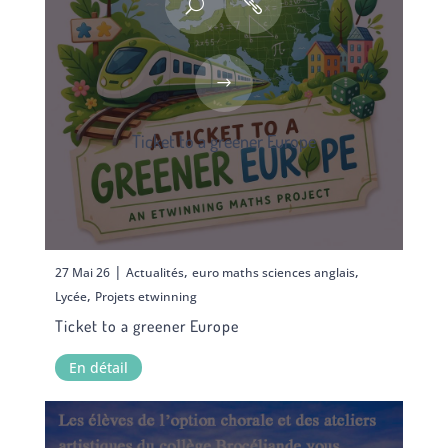
Ticket to a greener Europe
|
,
,
27 Mai 26
Actualités
euro maths sciences anglais
,
Lycée
Projets etwinning
Ticket to a greener Europe
En détail