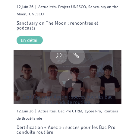
|
,
,
12 Juin 26
Actualités
Projets UNESCO
Sanctuary on the
,
Moon
UNESCO
Sanctuary on The Moon : rencontres et
podcasts
En détail
Certification « Axec » : succès pour les Bac
Pro conduite routière
|
,
,
,
12 Juin 26
Actualités
Bac Pro CTRM
Lycée Pro
Routiers
de Brocéliande
Certification « Axec » : succès pour les Bac Pro
conduite routière