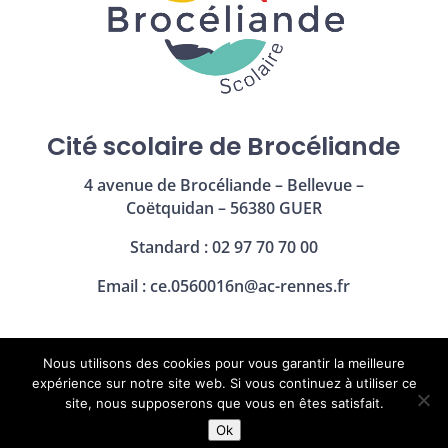
Cité scolaire de Brocéliande
4 avenue de Brocéliande – Bellevue –
Coëtquidan – 56380 GUER
Standard : 02 97 70 70 00
Email :
ce.0560016n@ac-rennes.fr
Nous utilisons des cookies pour vous garantir la meilleure
Mentions légales
|
Politique de confidentialité
expérience sur notre site web. Si vous continuez à utiliser ce
site, nous supposerons que vous en êtes satisfait.
Ok