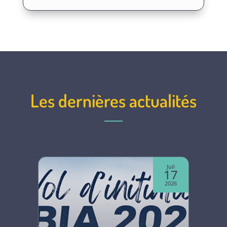
Les dernières actualités
Juin
Juil
07
17
2026
2026