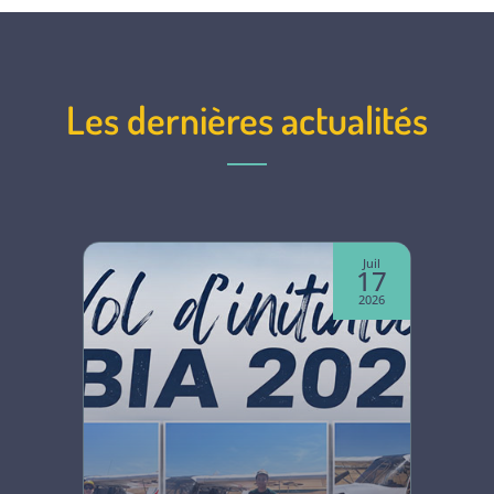
Les dernières actualités
Juin
Juil
07
17
2026
2026