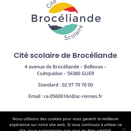
Cité scolaire de Brocéliande
4 avenue de Brocéliande – Bellevue –
Coëtquidan – 56380 GUER
Standard : 02 97 70 70 00
Email :
ce.0560016n@ac-rennes.fr
Nous utilisons des cookies pour vous garantir la meilleure
Mentions légales
|
Politique de confidentialité
expérience sur notre site web. Si vous continuez à utiliser ce
site, nous supposerons que vous en êtes satisfait.