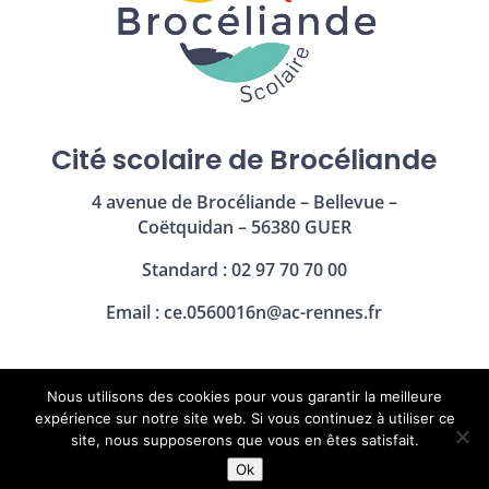
Cité scolaire de Brocéliande
4 avenue de Brocéliande – Bellevue –
Coëtquidan – 56380 GUER
Standard : 02 97 70 70 00
Email :
ce.0560016n@ac-rennes.fr
Nous utilisons des cookies pour vous garantir la meilleure
Mentions légales
|
Politique de confidentialité
expérience sur notre site web. Si vous continuez à utiliser ce
site, nous supposerons que vous en êtes satisfait.
Ok