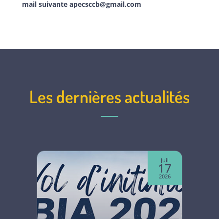
mail suivante
apecsccb@gmail.com
Les dernières actualités
Juin
Juil
07
17
2026
2026