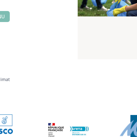
SNU
limat