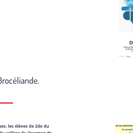
rocéliande.
es, les élèves de 2de du
du collège du Querpon de