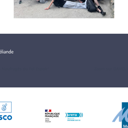
céliande
s Naufragés du Fol Espoir"
Zoom sur DAVID, 