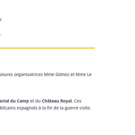
e
r
fesseures organisatrices Mme Gómez et Mme Le
rial du Camp
et du
Château Royal
. Ces
icains espagnols à la fin de la guerre civile.