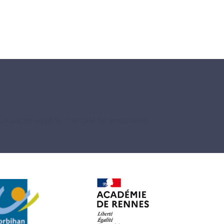
un ancien élève du CAP CRM de Brocéliande
→