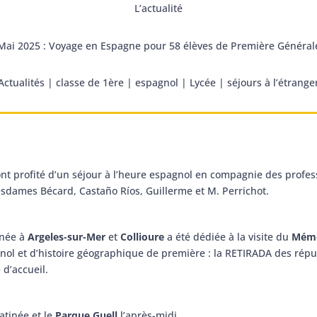
L’actualité
Mai 2025 : Voyage en Espagne pour 58 élèves de Première Général
Actualités
|
classe de 1ère
|
espagnol
|
Lycée
|
séjours à l’étrange
 ont profité d’un séjour à l’heure espagnol en compagnie des pro
dames Bécard, Castaño Ríos, Guillerme et M. Perrichot.
rnée à
Argeles-sur-Mer
et
Collioure
a été dédiée à la visite du
Mémo
nol et d’histoire géographique de première : la RETIRADA des républ
 d’accueil.
atinée et le
Parque Guell
l’après-midi.