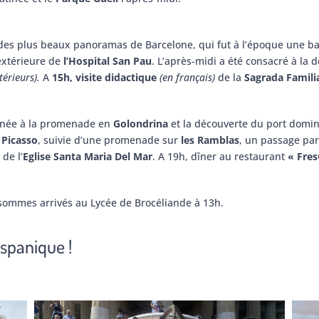
 des plus beaux panoramas de Barcelone, qui fut à l’époque une ba
extérieure de
l’Hospital San Pau
. L’après-midi a été consacré à la
térieurs).
A
15h, visite didactique
(en français)
de la
Sagrada Famili
tinée à la promenade en
Golondrina
et la découverte du port dom
 Picasso
, suivie d’une promenade sur
les Ramblas
, un passage par
de l’
Eglise Santa Maria Del Mar
. A 19h, dîner au restaurant
« Fre
 sommes arrivés au Lycée de Brocéliande à 13h.
ispanique !