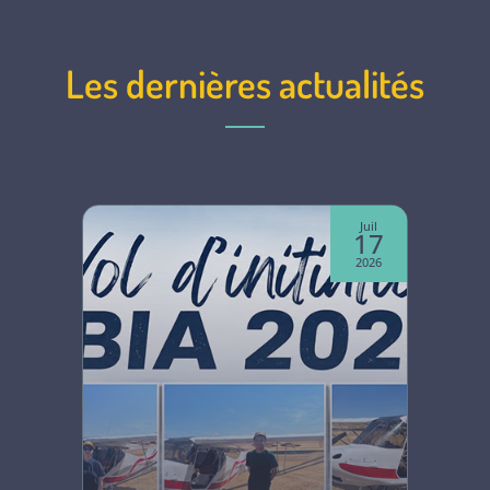
Les dernières actualités
Juin
Juil
07
17
2026
2026