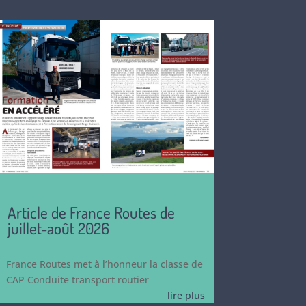
Article de France Routes de
juillet-août 2026
France Routes met à l’honneur la classe de
CAP Conduite transport routier
lire plus