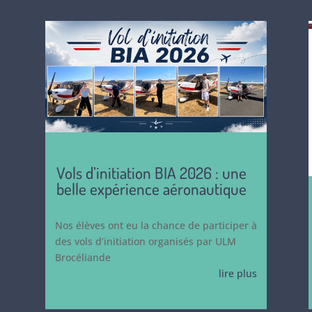
Vols d’initiation BIA 2026 : une
belle expérience aéronautique
Nos élèves ont eu la chance de participer à
des vols d’initiation organisés par ULM
Brocéliande
lire plus