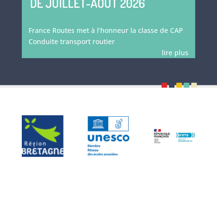
DE JUILLET-AOÛT 2026
France Routes met à l’honneur la classe de CAP
Conduite transport routier
lire plus