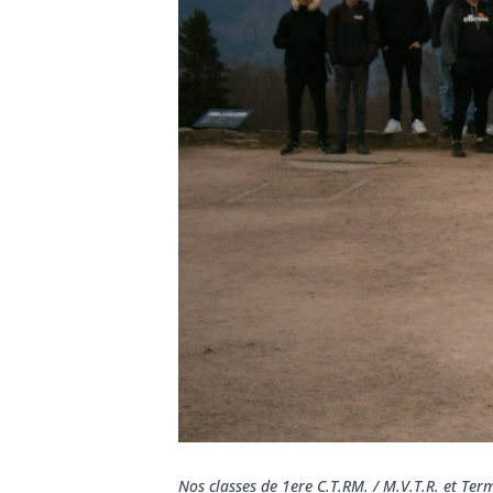
Nos classes de 1ere C.T.RM. / M.V.T.R. et Te