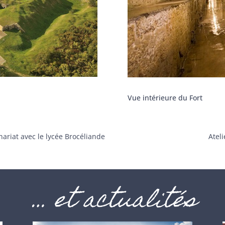
Vue intérieure du Fort
nariat avec le lycée Brocéliande
Atel
… et actualités