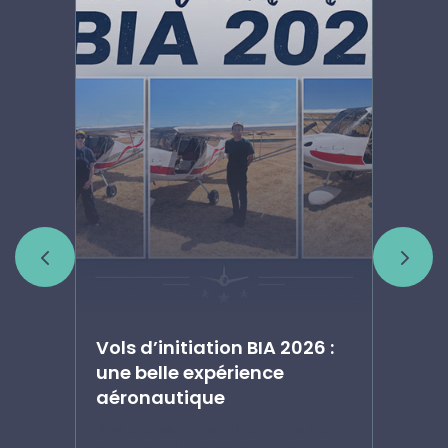
Vols d’initiation BIA 2026 :
Ar
une belle expérience
ju
aéronautique
e
Fra
s de
cl
Nos élèves ont eu la chance de
tra