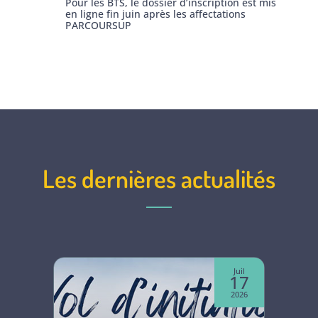
Pour les BTS, le dossier d’inscription est mis
en ligne fin juin après les affectations
PARCOURSUP
Les dernières actualités
Juin
Juil
07
17
2026
2026