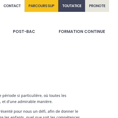
CONTACT
PARCOURS SUP
TOUTATICE
PRONOTE
POST-BAC
FORMATION CONTINUE
période si particulière, où toutes les
l, et d’une admirable manière.
résenté pour nous un défi, afin de donner le
tre les enfants, quel que soit les compétences,