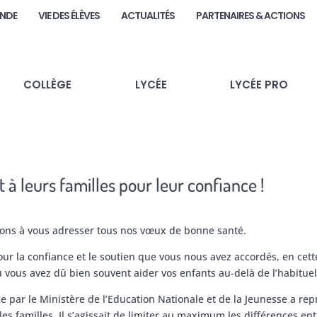
ANDE
VIE DES ÉLÈVES
ACTUALITÉS
PARTENAIRES & ACTIONS
COLLÈGE
LYCÉE
LYCÉE PRO
à leurs familles pour leur confiance !
nions à vous adresser tous nos vœux de bonne santé.
 la confiance et le soutien que vous nous avez accordés, en cette 
ù vous avez dû bien souvent aider vos enfants au-delà de l’habitue
 par le Ministère de l’Education Nationale et de la Jeunesse a rep
 les familles. Il s’agissait de limiter au maximum les différences en