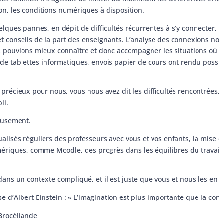
son, les conditions numériques à disposition.
lques pannes, en dépit de difficultés récurrentes à s’y connecter
 et conseils de la part des enseignants. L’analyse des connexions n
s pouvions mieux connaître et donc accompagner les situations où 
ts de tablettes informatiques, envois papier de cours ont rendu pos
 précieux pour nous, vous nous avez dit les difficultés rencontrée
li.
eusement.
alisés réguliers des professeurs avec vous et vos enfants, la mise
mériques, comme Moodle, des progrès dans les équilibres du trava
dans un contexte compliqué, et il est juste que vous et nous les en f
e d’Albert Einstein : « L’imagination est plus importante que la co
 Brocéliande