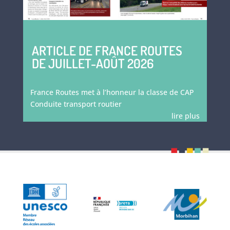
ARTICLE DE FRANCE ROUTES
DE JUILLET-AOÛT 2026
France Routes met à l’honneur la classe de CAP
Conduite transport routier
lire plus