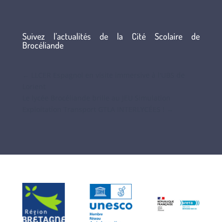
Suivez l’actualités de la Cité Scolaire de
Brocéliande
←
LLCER Espagnol en visite immersive à l'UBS de
Lorient
Le lycée Brocéliande brille au JEU Simulation
Exploitation Transport GTLA INTERLYCÉES !
→