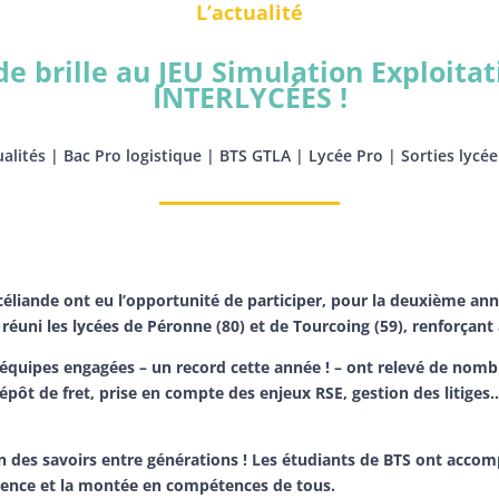
L’actualité
de brille au JEU Simulation Exploita
INTERLYCÉES !
ualités
|
Bac Pro logistique
|
BTS GTLA
|
Lycée Pro
|
Sorties lycée
céliande ont eu l’opportunité de participer, pour la deuxième ann
ni les lycées de Péronne (80) et de Tourcoing (59), renforçant a
 équipes engagées – un record cette année ! – ont relevé de nomb
dépôt de fret, prise en compte des enjeux RSE, gestion des litig
on des savoirs entre générations ! Les étudiants de BTS ont acco
érience et la montée en compétences de tous.