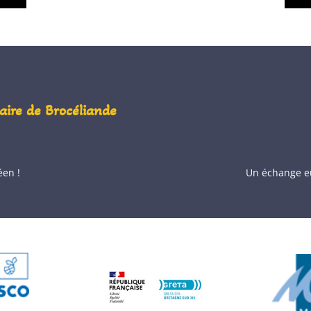
olaire de Brocéliande
éen !
Un échange eu