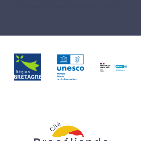
Sanctuary on The Moon : rencontres et podcasts
→