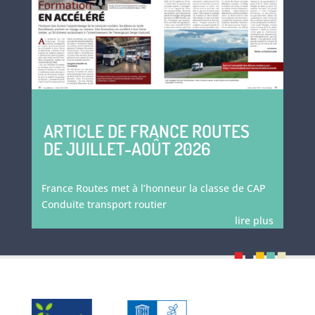
ARTICLE DE FRANCE ROUTES
DE JUILLET-AOÛT 2026
France Routes met à l’honneur la classe de CAP
Conduite transport routier
lire plus