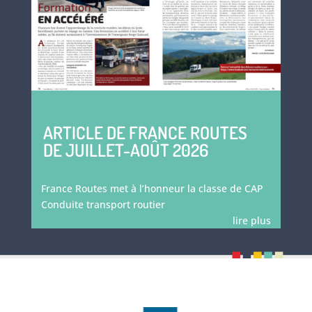
ARTICLE DE FRANCE ROUTES
DE JUILLET-AOÛT 2026
France Routes met à l’honneur la classe de CAP
Conduite transport routier
lire plus