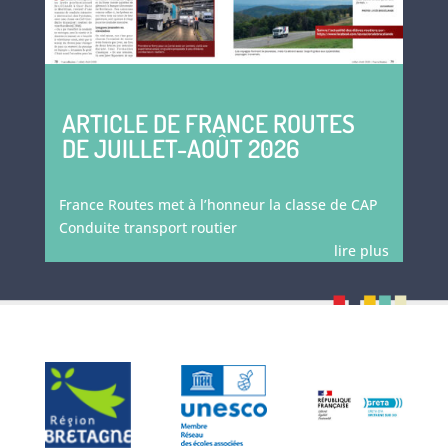
ARTICLE DE FRANCE ROUTES
DE JUILLET-AOÛT 2026
France Routes met à l’honneur la classe de CAP
Conduite transport routier
lire plus