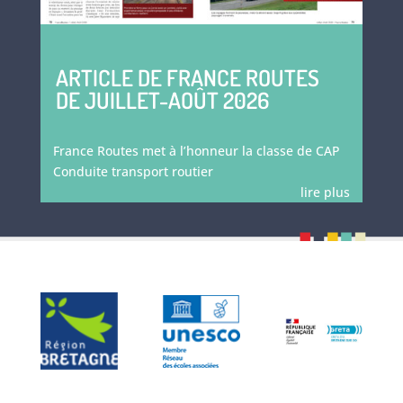
ARTICLE DE FRANCE ROUTES
DE JUILLET-AOÛT 2026
France Routes met à l’honneur la classe de CAP
Conduite transport routier
lire plus