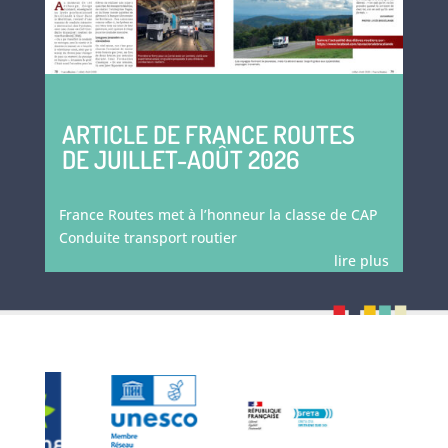
ARTICLE DE FRANCE ROUTES
DE JUILLET-AOÛT 2026
France Routes met à l’honneur la classe de CAP
Conduite transport routier
lire plus