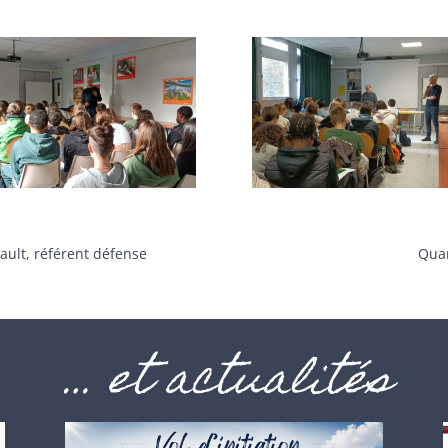
cault, référent défense
Quan
… et actualités