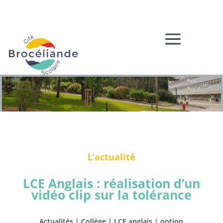
a
L’actualité
LCE Anglais : réalisation d’un
vidéo clip sur la tolérance
Actualités
|
Collège
|
LCE anglais
|
option