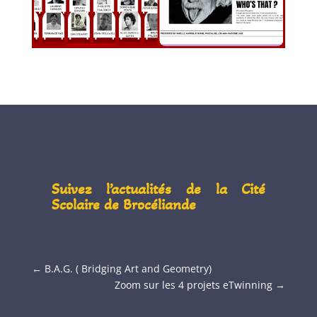
Suivez l’actualités de la Cité
Scolaire de Brocéliande
←
B.A.G. ( Bridging Art and Geometry)
Zoom sur les 4 projets eTwinning
→