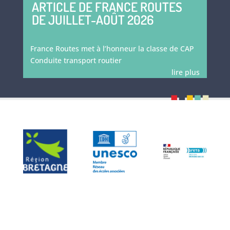
ARTICLE DE FRANCE ROUTES
DE JUILLET-AOÛT 2026
France Routes met à l’honneur la classe de CAP
Conduite transport routier
lire plus