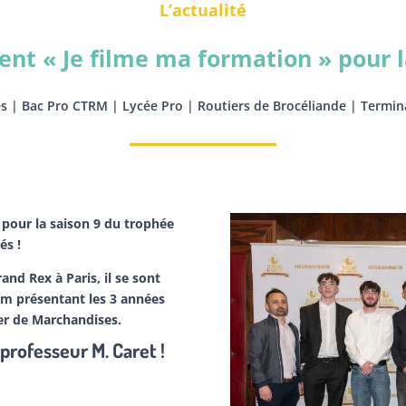
L’actualité
ent « Je filme ma formation » pour l
és
|
Bac Pro CTRM
|
Lycée Pro
|
Routiers de Brocéliande
|
Termin
pour la saison 9 du trophée
és !
and Rex à Paris, il se sont
ilm présentant les 3 années
er de Marchandises.
professeur M. Caret !