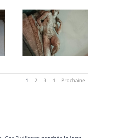
1
2
3
4
Prochaine
 Ces 3 villages perchés le long