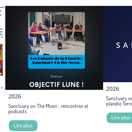
2026
2026
Sanctuary on
planète Terr
Sanctuary on The Moon : rencontres et
podcasts
Lire plus
Lire plus