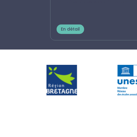
participer à des vols d’initiation...
En détail