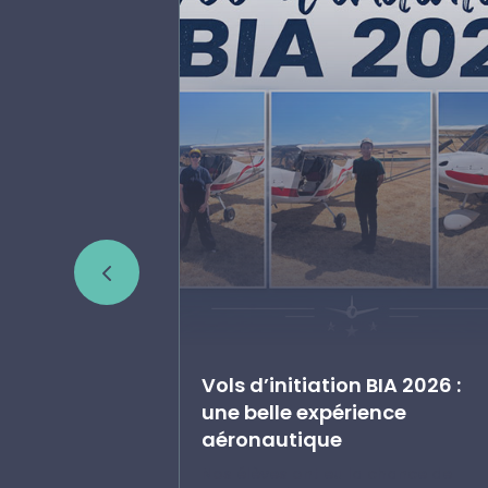
et ChlorISS
Vols d’initiation BIA 2026 :
une belle expérience
s fin en ce
aéronautique
 résultats de
Nos élèves ont eu la chance de