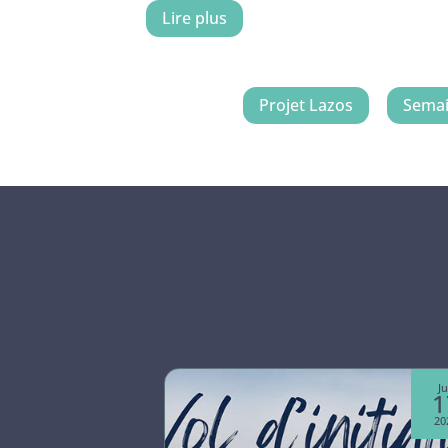
Lire plus
Projet Lazos
Semai
Juin
Ju
07
1
2026
20