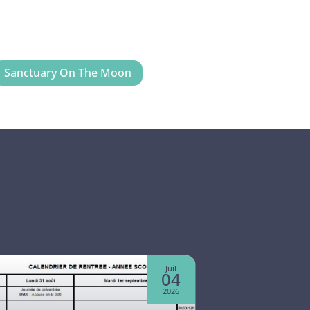
Sanctuary On The Moon
Juil
04
2026