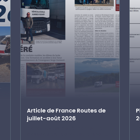
Article de France Routes de
P
juillet-août 2026
2
France Routes met à l’honneur la
E
classe de CAP Conduite transport...