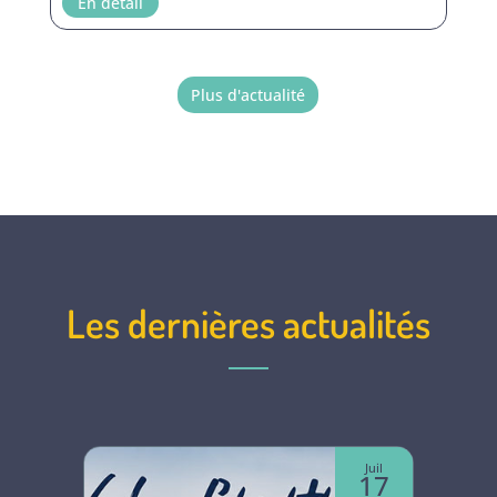
En détail
Plus d'actualité
Les dernières actualités
Juin
Juil
07
17