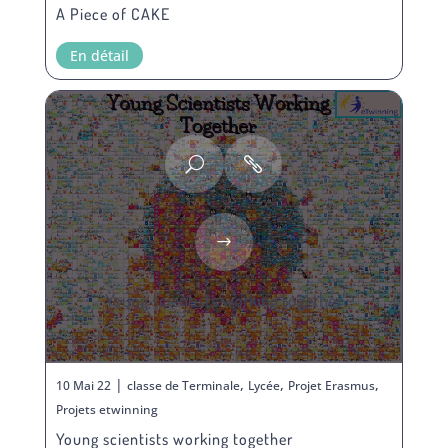
A Piece of CAKE
En détail
Young scientists working together
|
,
,
,
10 Mai 22
classe de Terminale
Lycée
Projet Erasmus
Projets etwinning
Young scientists working together