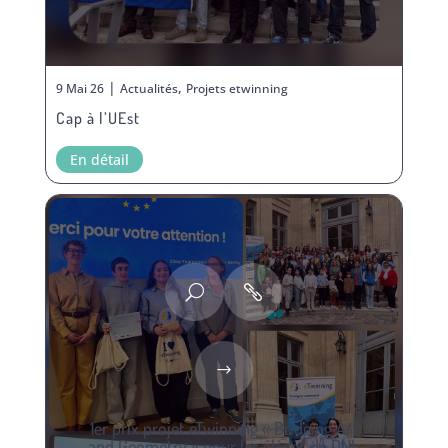
|
,
9 Mai 26
Actualités
Projets etwinning
Cap à l’UEst
En détail
1er prix projet eTwinning « Bridging Art
and Geometry » pour les élèves de DNL