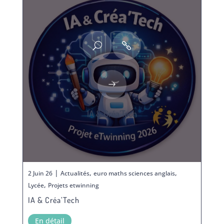
IA & Créa’Tech
|
,
,
2 Juin 26
Actualités
euro maths sciences anglais
,
Lycée
Projets etwinning
IA & Créa’Tech
En détail