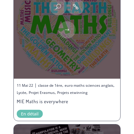
MIE Maths is everywhere
|
,
,
11 Mai 22
classe de 1ère
euro maths sciences anglais
,
,
Lycée
Projet Erasmus
Projets etwinning
MIE Maths is everywhere
En détail