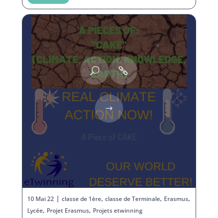
A Piece of CAKE
|
,
,
,
10 Mai 22
classe de 1ère
classe de Terminale
Erasmus
,
,
Lycée
Projet Erasmus
Projets etwinning