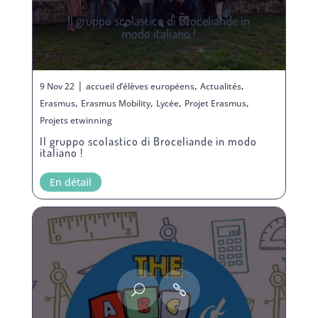
Il gruppo scolastico di Broceliande in
modo italiano !
|
,
,
9 Nov 22
accueil d’élèves européens
Actualités
,
,
,
,
Erasmus
Erasmus Mobility
Lycée
Projet Erasmus
Projets etwinning
Il gruppo scolastico di Broceliande in modo
italiano !
En détail