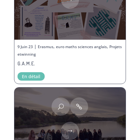
G.A.M.E.
|
,
,
9 Juin 23
Erasmus
euro maths sciences anglais
Projets
etwinning
G.A.M.E.
En détail