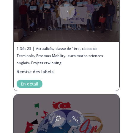
Remise des labels
|
,
,
1 Déc 23
Actualités
classe de 1ère
classe de
,
,
Terminale
Erasmus Mobility
euro maths sciences
,
anglais
Projets etwinning
Remise des labels
En détail