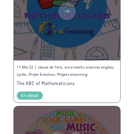
The ABC of Mathematicians
|
,
,
11 Mai 22
classe de 1ère
euro maths sciences anglais
,
,
Lycée
Projet Erasmus
Projets etwinning
The ABC of Mathematicians
En détail