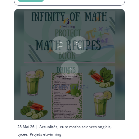
INFINITY of MATH
|
,
,
28 Mai 26
Actualités
euro maths sciences anglais
,
Lycée
Projets etwinning