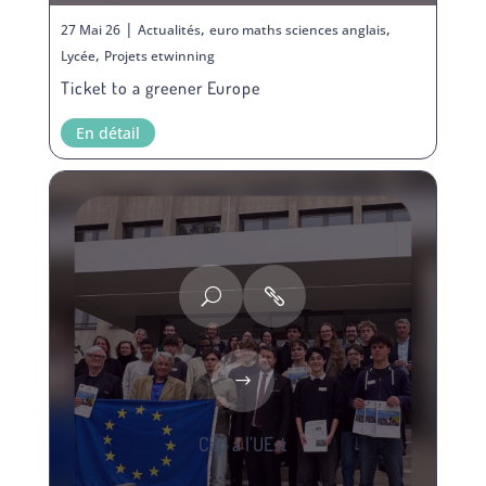
|
,
,
27 Mai 26
Actualités
euro maths sciences anglais
,
Lycée
Projets etwinning
Ticket to a greener Europe
En détail
Cap à l’UEst