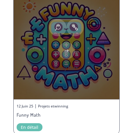
Funny Math
|
12 Juin 25
Projets etwinning
Funny Math
En détail