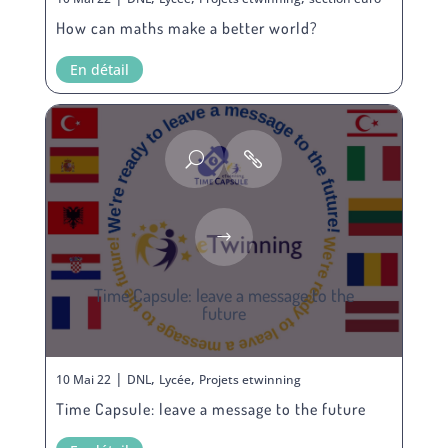
How can maths make a better world?
En détail
Time Capsule: leave a message to the
future
|
,
,
10 Mai 22
DNL
Lycée
Projets etwinning
Time Capsule: leave a message to the future