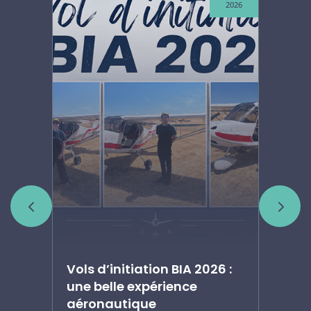
2026
2026
Vols d’initiation BIA 2026 :
Ar
une belle expérience
ju
aéronautique
e
Fra