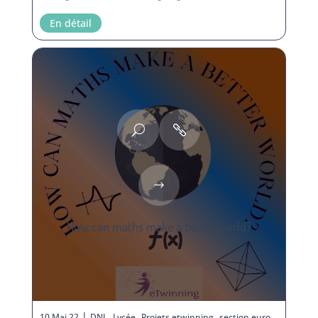
En détail
How can maths make a better world?
|
,
,
,
10 Mai 22
DNL
Lycée
Projets etwinning
section euro