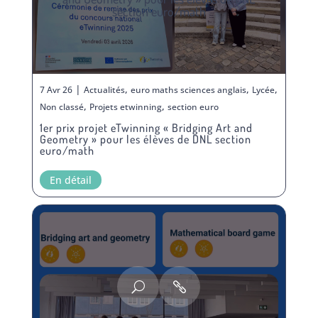
section euro/math
|
,
,
,
7 Avr 26
Actualités
euro maths sciences anglais
Lycée
,
,
Non classé
Projets etwinning
section euro
1er prix projet eTwinning « Bridging Art and
Geometry » pour les élèves de DNL section
euro/math
En détail