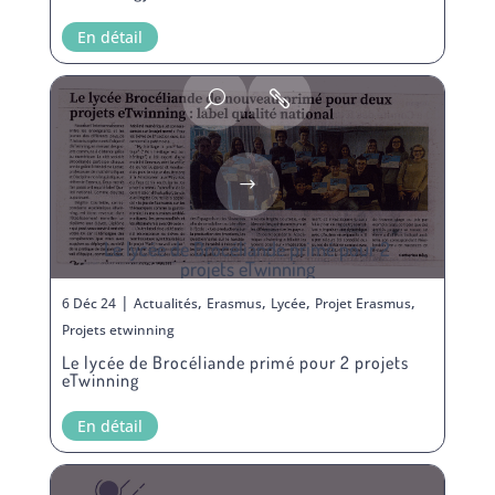
En détail
Le lycée de Brocéliande primé pour 2
projets eTwinning
|
,
,
,
,
6 Déc 24
Actualités
Erasmus
Lycée
Projet Erasmus
Projets etwinning
Le lycée de Brocéliande primé pour 2 projets
eTwinning
En détail