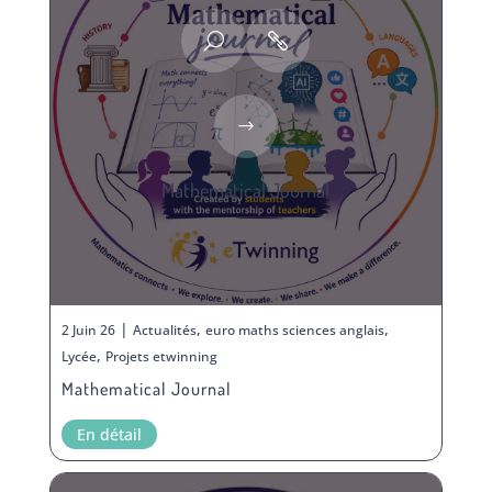
Mathematical Journal
|
,
,
2 Juin 26
Actualités
euro maths sciences anglais
,
Lycée
Projets etwinning
Mathematical Journal
En détail