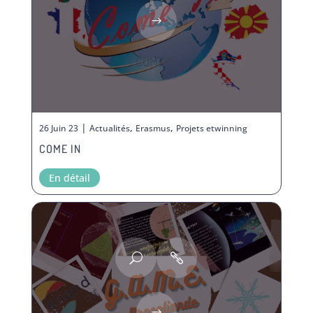
COME IN
|
,
,
26 Juin 23
Actualités
Erasmus
Projets etwinning
COME IN
En détail