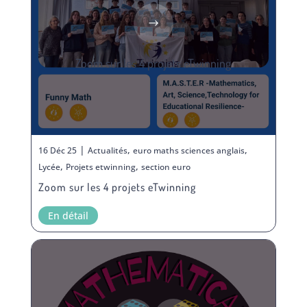
Zoom sur les 4 projets eTwinning
|
,
,
16 Déc 25
Actualités
euro maths sciences anglais
,
,
Lycée
Projets etwinning
section euro
Zoom sur les 4 projets eTwinning
En détail