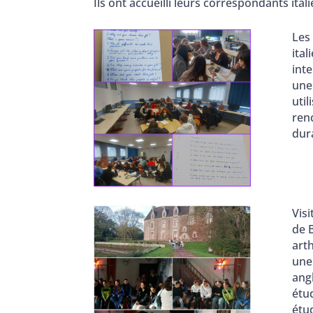
Ils ont accueilli leurs correspondants ita
Les 
ital
int
une 
util
ren
dur
Visi
de 
art
une
angl
étud
étu