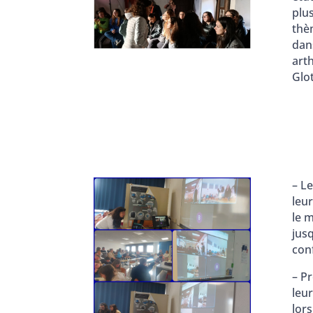
plus
thè
dan
art
Glot
– Le
leur
le m
jus
con
– P
leu
lor