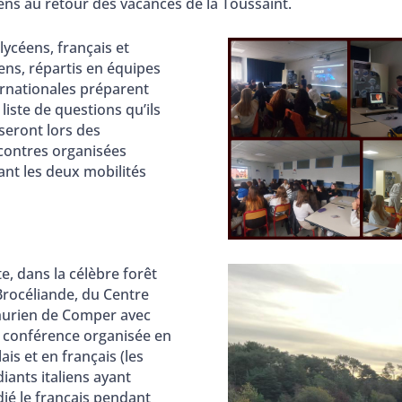
liens au retour des vacances de la Toussaint.
lycéens, français et
iens, répartis en équipes
ernationales préparent
liste de questions qu’ils
iseront lors des
contres organisées
ant les deux mobilités
te, dans la célèbre forêt
Brocéliande, du Centre
hurien de Comper avec
 conférence organisée en
ais et en français (les
iants italiens ayant
dié le français pendant