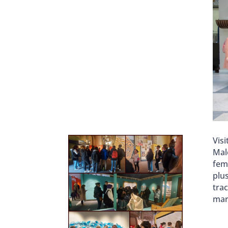
Visi
Mal
fem
plu
tra
mar