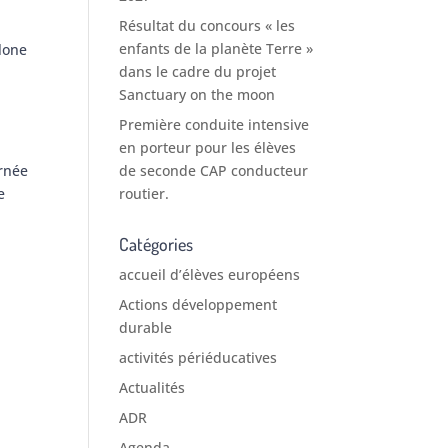
Résultat du concours « les
enfants de la planète Terre »
elone
dans le cadre du projet
Sanctuary on the moon
Première conduite intensive
en porteur pour les élèves
urnée
de seconde CAP conducteur
e
routier.
Catégories
accueil d’élèves européens
Actions développement
durable
activités périéducatives
Actualités
ADR
Agenda