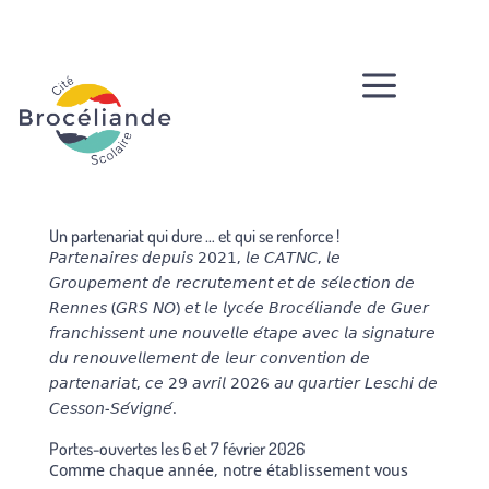
a
Un partenariat qui dure … et qui se renforce !
𝘗𝘢𝘳𝘵𝘦𝘯𝘢𝘪𝘳𝘦𝘴 𝘥𝘦𝘱𝘶𝘪𝘴 𝟤𝟢𝟤𝟣, 𝘭𝘦 𝘊𝘈𝘛𝘕𝘊, 𝘭𝘦
𝘎𝘳𝘰𝘶𝘱𝘦𝘮𝘦𝘯𝘵 𝘥𝘦 𝘳𝘦𝘤𝘳𝘶𝘵𝘦𝘮𝘦𝘯𝘵 𝘦𝘵 𝘥𝘦 𝘴𝘦́𝘭𝘦𝘤𝘵𝘪𝘰𝘯 𝘥𝘦
𝘙𝘦𝘯𝘯𝘦𝘴 (𝘎𝘙𝘚 𝘕𝘖) 𝘦𝘵 𝘭𝘦 𝘭𝘺𝘤𝘦́𝘦 𝘉𝘳𝘰𝘤𝘦́𝘭𝘪𝘢𝘯𝘥𝘦 𝘥𝘦 𝘎𝘶𝘦𝘳
𝘧𝘳𝘢𝘯𝘤𝘩𝘪𝘴𝘴𝘦𝘯𝘵 𝘶𝘯𝘦 𝘯𝘰𝘶𝘷𝘦𝘭𝘭𝘦 𝘦́𝘵𝘢𝘱𝘦 𝘢𝘷𝘦𝘤 𝘭𝘢 𝘴𝘪𝘨𝘯𝘢𝘵𝘶𝘳𝘦
𝘥𝘶 𝘳𝘦𝘯𝘰𝘶𝘷𝘦𝘭𝘭𝘦𝘮𝘦𝘯𝘵 𝘥𝘦 𝘭𝘦𝘶𝘳 𝘤𝘰𝘯𝘷𝘦𝘯𝘵𝘪𝘰𝘯 𝘥𝘦
𝘱𝘢𝘳𝘵𝘦𝘯𝘢𝘳𝘪𝘢𝘵, 𝘤𝘦 𝟤𝟫 𝘢𝘷𝘳𝘪𝘭 𝟤𝟢𝟤𝟨 𝘢𝘶 𝘲𝘶𝘢𝘳𝘵𝘪𝘦𝘳 𝘓𝘦𝘴𝘤𝘩𝘪 𝘥𝘦
𝘊𝘦𝘴𝘴𝘰𝘯-𝘚𝘦́𝘷𝘪𝘨𝘯𝘦́.
Portes-ouvertes les 6 et 7 février 2026
Comme chaque année, notre établissement vous