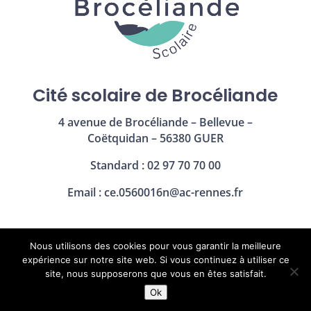
Cité scolaire de Brocéliande
4 avenue de Brocéliande – Bellevue –
Coëtquidan – 56380 GUER
Standard : 02 97 70 70 00
Email :
ce.0560016n@ac-rennes.fr
Nous utilisons des cookies pour vous garantir la meilleure
Mentions légales
|
Politique de confidentialité
expérience sur notre site web. Si vous continuez à utiliser ce
site, nous supposerons que vous en êtes satisfait.
Ok