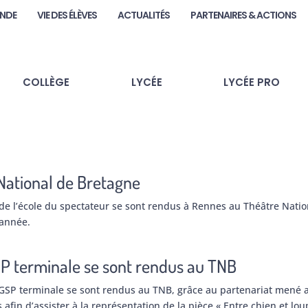
ANDE
VIE DES ÉLÈVES
ACTUALITÉS
PARTENAIRES & ACTIONS
COLLÈGE
LYCÉE
LYCÉE PRO
National de Bretagne
et de l’école du spectateur se sont rendus à Rennes au Théâtre Natio
 année.
GSP terminale se sont rendus au TNB
 HGGSP terminale se sont rendus au TNB, grâce au partenariat mené 
s afin d’assister à la représentation de la pièce « Entre chien et lou