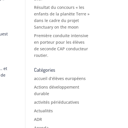
Résultat du concours « les
enfants de la planète Terre »
dans le cadre du projet
Sanctuary on the moon
uest
Première conduite intensive
en porteur pour les élèves
de seconde CAP conducteur
routier.
… et
Catégories
 de
accueil d’élèves européens
Actions développement
durable
activités périéducatives
Actualités
ADR
Agenda