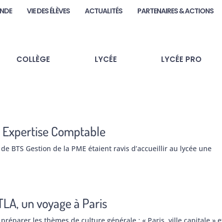
ANDE
VIE DES ÉLÈVES
ACTUALITÉS
PARTENAIRES & ACTIONS
COLLÈGE
LYCÉE
LYCÉE PRO
re Expertise Comptable
de BTS Gestion de la PME étaient ravis d’accueillir au lycée une
LA, un voyage à Paris
réparer les thèmes de culture générale : « Paris, ville capitale » e