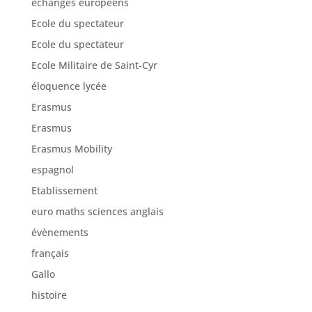
Ecole Militaire de Saint-Cyr
éloquence lycée
Erasmus
Erasmus
Erasmus Mobility
espagnol
Etablissement
euro maths sciences anglais
évènements
français
Gallo
histoire
initiation au cinéma
journal des lycéens
L’excellence et la motivation au quotidien