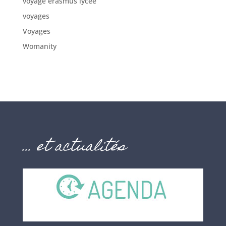
voyage erasmus lycée
voyages
Voyages
Womanity
… et actualités