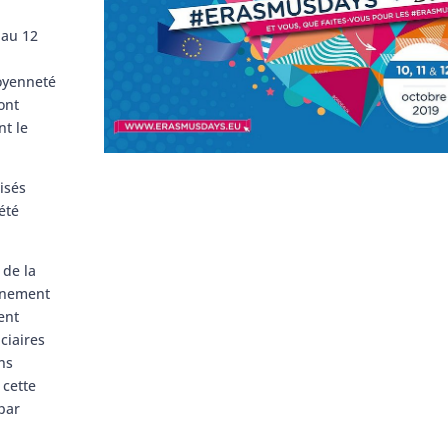
 au 12
oyenneté
ont
nt le
isés
été
 de la
vénement
ent
ciaires
ns
 cette
 par