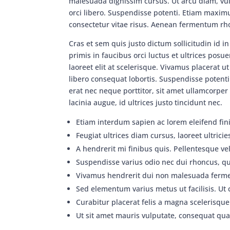
malesuada dignissim cursus. Ut arcu diam, vu
orci libero. Suspendisse potenti. Etiam maximus
consectetur vitae risus. Aenean fermentum rh
Cras et sem quis justo dictum sollicitudin id 
primis in faucibus orci luctus et ultrices pos
laoreet elit at scelerisque. Vivamus placerat ut
libero consequat lobortis. Suspendisse potenti
erat nec neque porttitor, sit amet ullamcorpe
lacinia augue, id ultrices justo tincidunt nec.
Etiam interdum sapien ac lorem eleifend finib
Feugiat ultrices diam cursus, laoreet ultricie
A hendrerit mi finibus quis. Pellentesque vel 
Suspendisse varius odio nec dui rhoncus, qui
Vivamus hendrerit dui non malesuada ferm
Sed elementum varius metus ut facilisis. Ut c
Curabitur placerat felis a magna scelerisque
Ut sit amet mauris vulputate, consequat q