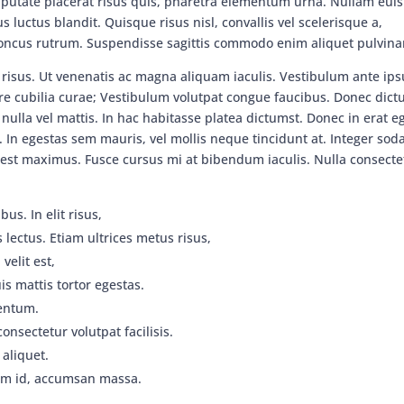
lputate placerat risus quis, pharetra elementum urna. Nullam eu
 luctus blandit. Quisque risus nisl, convallis vel scelerisque a,
oncus rutrum. Suspendisse sagittis commodo enim aliquet pulvina
in risus. Ut venenatis ac magna aliquam iaculis. Vestibulum ante ip
uere cubilia curae; Vestibulum volutpat congue faucibus. Donec dic
 nulla vel mattis. In hac habitasse platea dictumst. Donec in erat e
. In egestas sem mauris, vel mollis neque tincidunt at. Integer sod
r est maximus. Fusce cursus mi at bibendum iaculis. Nulla consecte
us. In elit risus,
s lectus. Etiam ultrices metus risus,
velit est,
s mattis tortor egestas.
entum.
onsectetur volutpat facilisis.
 aliquet.
uam id, accumsan massa.