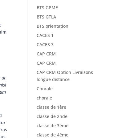
BTS GPME
BTS GTLA
e
BTS orientation
enim
CACES 1
CACES 3
CAP CRM
CAP CRM
CAP CRM Option Livraisons
 ut
longue distance
nisi
Chorale
rdum
chorale
classe de 1ère
d
classe de 2nde
tur
classe de 3ème
Cras
classe de 4ème
lus.