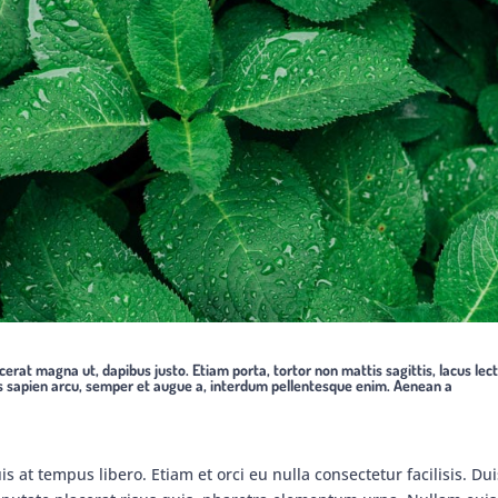
cerat magna ut, dapibus justo. Etiam porta, tortor non mattis sagittis, lacus lec
s sapien arcu, semper et augue a, interdum pellentesque enim. Aenean a
uis at tempus libero. Etiam et orci eu nulla consectetur facilisis. Du