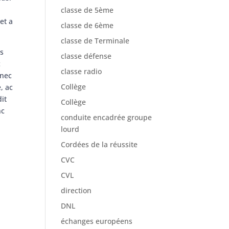
classe de 5ème
et a
classe de 6ème
classe de Terminale
is
classe défense
c
classe radio
 nec
Collège
, ac
dit
Collège
nc
conduite encadrée groupe
lourd
Cordées de la réussite
CVC
CVL
direction
DNL
échanges européens