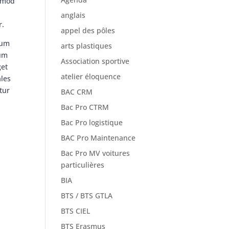
ismod
anglais
r.
appel des pôles
sum
arts plastiques
tum
Association sportive
get
atelier éloquence
ales
tur
BAC CRM
Bac Pro CTRM
Bac Pro logistique
BAC Pro Maintenance
Bac Pro MV voitures
particulières
BIA
BTS / BTS GTLA
BTS CIEL
BTS Erasmus