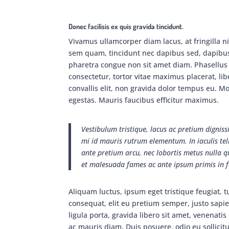
Donec facilisis ex quis gravida tincidunt.
Vivamus ullamcorper diam lacus, at fringilla nis
sem quam, tincidunt nec dapibus sed, dapibus e
pharetra congue non sit amet diam. Phasellus 
consectetur, tortor vitae maximus placerat, li
convallis elit, non gravida dolor tempus eu. Mor
egestas. Mauris faucibus efficitur maximus.
Vestibulum tristique, lacus ac pretium digniss
mi id mauris rutrum elementum. In iaculis tell
ante pretium arcu, nec lobortis metus nulla q
et malesuada fames ac ante ipsum primis in fa
Aliquam luctus, ipsum eget tristique feugiat, 
consequat, elit eu pretium semper, justo sapi
ligula porta, gravida libero sit amet, venenat
ac mauris diam. Duis posuere, odio eu sollicitu