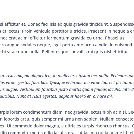
i efficitur et. Donec facilisis ex quis gravida tincidunt. Suspendiss
t lectus. Proin vehicula porttitor ultricies. Praesent in neque a 
nec erat ac mi efficitur fermentum gravida eu urna. Phasellus
bero augue sodales neque, eget porta ante urna a odio. In euismod
bi vitae nunc nulla. Pellentesque convallis mi quis nisl efficitur
im, risus magna aliquet leo, in mollis orci ipsum nec nulla. Pellentesque
us vitae egestas faucibus. Quisque vehicula, leo vitae laoreet pretium, 
uis augue. Vestibulum faucibus justo mattis quam finibus iaculis. Inte
ucibus. Nunc at risus egestas, dapibus libero et, ornare mi.
turpis lorem condimentum diam, nec gravida lectus nibh ac nisi. Se
en lobortis arcu, quis semper mi urna non sapien. Nullam consecte
is ex. Ut commodo dolor magna, a ultricies turpis rhoncus rhoncus. 
din commodo, metus odio iaculis erat, ut lacinia nulla augue id tel