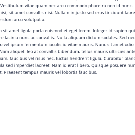
 Vestibulum vitae quam nec arcu commodo pharetra non id nunc.
isi, sit amet convallis nisi. Nullam in justo sed eros tincidunt laore
nterdum arcu volutpat a.
a sit amet ligula porta euismod et eget lorem. Integer id sapien qu
ere lacinia nunc ac convallis. Nulla aliquam dictum sodales. Sed ne
to vel ipsum fermentum iaculis id vitae mauris. Nunc sit amet odio
am aliquet, leo at convallis bibendum, tellus mauris ultricies ante
am, faucibus vel risus nec, luctus hendrerit ligula. Curabitur blan
gula sed imperdiet laoreet. Nam id erat libero. Quisque posuere nu
nt. Praesent tempus mauris vel lobortis faucibus.